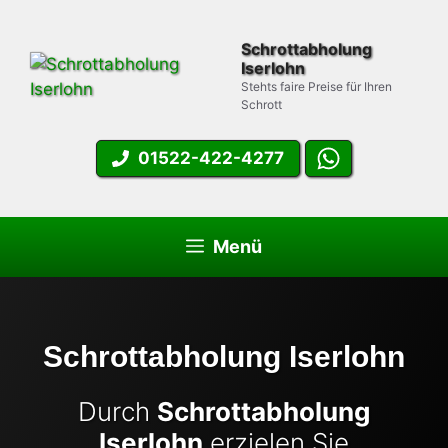
Zum
Inhalt
Schrottabholung
springen
Iserlohn
Stehts faire Preise für Ihren
Schrott
01522-422-4277
Menü
Schrottabholung Iserlohn
Durch
Schrottabholung
Iserlohn
erzielen Sie